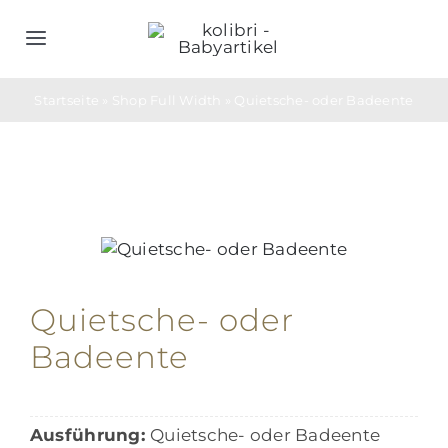
Zum
Inhalt
Toggle
springen
Navigation
Home
Startseite
»
Shop Full Width
»
Quietsche- oder Badeente
Schlafsäcke
Objektwäsche
Geburtsgeschenke
Quietsche- oder
Badeente
Bedarfs- & Werbeartikel
Unternehmen
Ausführung:
Quietsche- oder Badeente