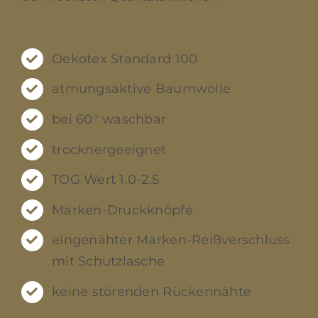
Oekotex Standard 100
atmungsaktive Baumwolle
bei 60° waschbar
trocknergeeignet
TOG Wert 1.0-2.5
Marken-Druckknöpfe
eingenähter Marken-Reißverschluss
mit Schutzlasche
keine störenden Rückennähte