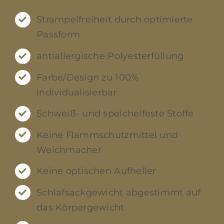
Strampelfreiheit durch optimierte
Passform
antiallergische Polyesterfüllung
Farbe/Design zu 100%
individualisierbar
Schweiß- und speichelfeste Stoffe
Keine Flammschutzmittel und
Weichmacher
Keine optischen Aufheller
Schlafsackgewicht abgestimmt auf
das Körpergewicht