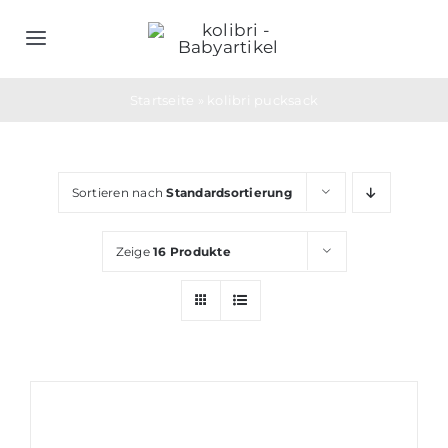
Zum
Inhalt
Toggle
springen
Navigation
Home
Startseite
»
kolibri pucksack
Schlafsäcke
Sortieren nach
Standardsortierung
Objektwäsche
Zeige
16 Produkte
Geburtsgeschenke
Bedarfs- & Werbeartikel
Unternehmen